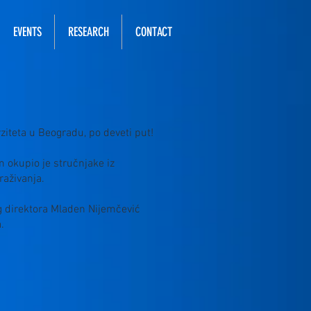
EVENTS
RESEARCH
CONTACT
iteta u Beogradu, po deveti put!
 okupio je stručnjake iz
raživanja.
g direktora Mladen Nijemčević
.