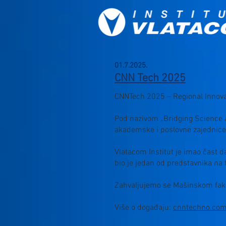
01.7.2025.
CNN Tech 2025
CNNTech 2025 – Regional Innovat
Pod nazivom „Bridging Science a
akademske i poslovne zajednice s
Vlatacom Institut je imao čast
bio je jedan od predstavnika na 
Zahvaljujemo se Mašinskom fakul
Više o događaju:
cnntechno.co