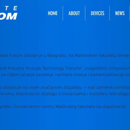
HOME
ABOUT
DEVICES
NEWS
ion Forum održan je u Beogradu, na Mašinskom fakultetu Univerz
nd Industry through Technology Transfer“, ovogodišnji simpozijum
a ciljem jačanja saradnje, razmene znanja i komercijalizacije ist
 da učestvuje na ovom značajnom događaju — naš zamenik Izvršno
forumu, doprinosivši dijalogu o inovacijama i transferu tehnologija
tetu i Inovacionom centru Mašinskog fakulteta na organizaciji!
m