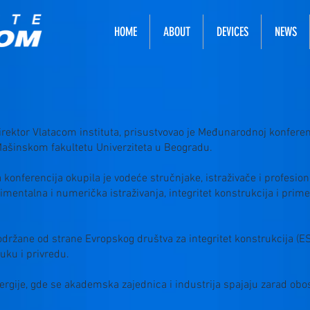
HOME
ABOUT
DEVICES
NEWS
irektor Vlatacom instituta, prisustvovao je Međunarodnoj konferen
Mašinskom fakultetu Univerziteta u Beogradu.
 konferencija okupila je vodeće stručnjake, istraživače i profesio
entalna i numerička istraživanja, integritet konstrukcija i prime
održane od strane Evropskog društva za integritet konstrukcija (ESI
uku i privredu.
ergije, gde se akademska zajednica i industrija spajaju zarad obo