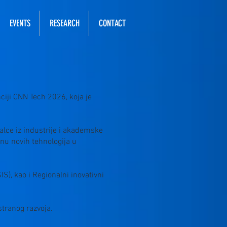
EVENTS
RESEARCH
CONTACT
ciji CNN Tech 2026, koja je
nalce iz industrije i akademske
nu novih tehnologija u
S), kao i Regionalni inovativni
stranog razvoja.