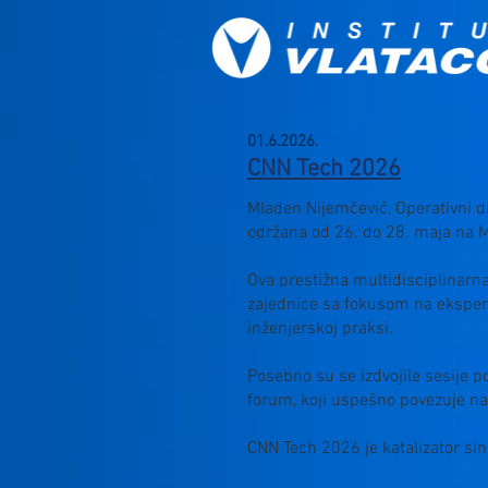
01.6.2026.
CNN Tech 2026
Mladen Nijemčević, Operativni d
održana od 26. do 28. maja na 
Ova prestižna multidisciplinarna
zajednice sa fokusom na eksperim
inženjerskoj praksi.
Posebno su se izdvojile sesije p
forum, koji uspešno povezuje na
CNN Tech 2026 je katalizator sin